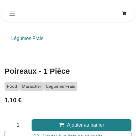
Se rendre au contenu
Légumes Frais
Poireaux - 1 Pièce
Food
Maraicher
Légumes Frais
1,10
€
Ajouter au panier